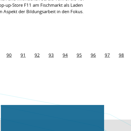
op-up-Store F11 am Fischmarkt als Laden
n Aspekt der Bildungsarbeit in den Fokus.
90
91
92
93
94
95
96
97
98