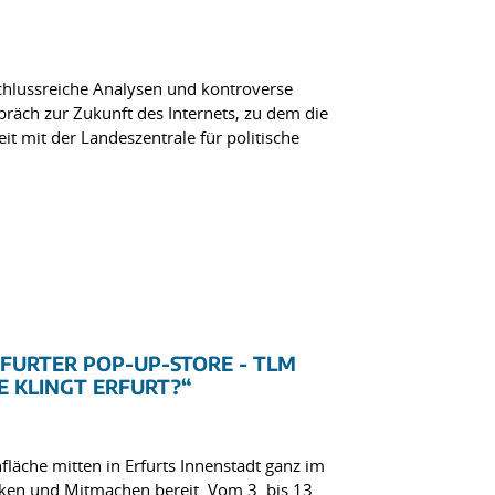
schlussreiche Analysen und kontroverse
äch zur Zukunft des Internets, zu dem die
 mit der Landeszentrale für politische
RFURTER POP-UP-STORE - TLM
E KLINGT ERFURT?“
äche mitten in Erfurts Innenstadt ganz im
ken und Mitmachen bereit. Vom 3. bis 13.