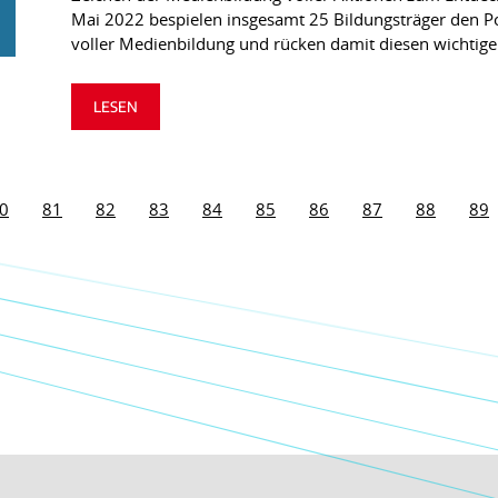
Mai 2022 bespielen insgesamt 25 Bildungsträger den P
voller Medienbildung und rücken damit diesen wichtige
LESEN
0
81
82
83
84
85
86
87
88
89