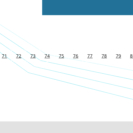
71
72
73
74
75
76
77
78
79
8