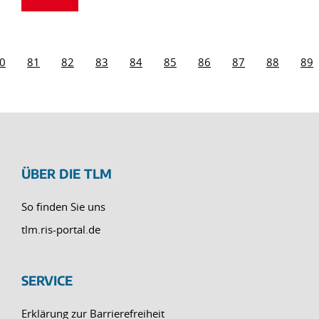
0
81
82
83
84
85
86
87
88
89
ÜBER DIE TLM
So finden Sie uns
tlm.ris-portal.de
SERVICE
Erklärung zur Barrierefreiheit