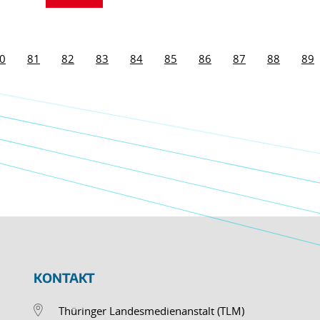
0
81
82
83
84
85
86
87
88
89
KONTAKT
Thüringer Landesmedienanstalt (TLM)