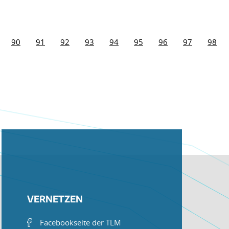
90
91
92
93
94
95
96
97
98
VERNETZEN
Facebookseite der TLM