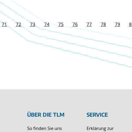
71
72
73
74
75
76
77
78
79
8
ÜBER DIE TLM
SERVICE
So finden Sie uns
Erklärung zur