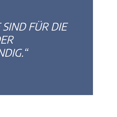
SIND FÜR DIE
DER
DIG.“