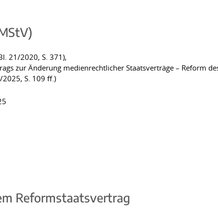
(MStV)
l. 21/2020, S. 371),
trags zur Änderung medienrechtlicher Staatsverträge – Reform des
/2025, S. 109 ff.)
25
em Reformstaatsvertrag