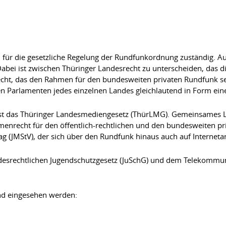
d für die gesetzliche Regelung der Rundfunkordnung zuständig. 
 Dabei ist zwischen Thüringer Landesrecht zu unterscheiden, das
cht, das den Rahmen für den bundesweiten privaten Rundfunk s
 Parlamenten jedes einzelnen Landes gleichlautend in Form eine
ist das Thüringer Landesmediengesetz (ThürLMG). Gemeinsames L
menrecht für den öffentlich-rechtlichen und den bundesweiten p
 (JMStV), der sich über den Rundfunk hinaus auch auf Internetan
srechtlichen Jugendschutzgesetz (JuSchG) und dem Telekommunik
nd eingesehen werden: