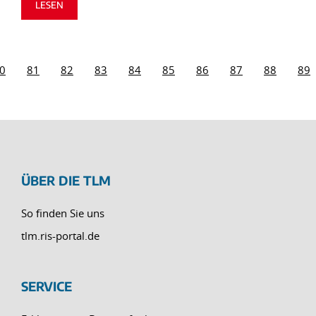
LESEN
0
81
82
83
84
85
86
87
88
89
ÜBER DIE TLM
So finden Sie uns
tlm.ris-portal.de
SERVICE