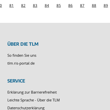
0
81
82
83
84
85
86
87
88
89
ÜBER DIE TLM
So finden Sie uns
tlm.ris-portal.de
SERVICE
Erklärung zur Barrierefreiheit
Leichte Sprache - Über die TLM
Datenschutzerklärung