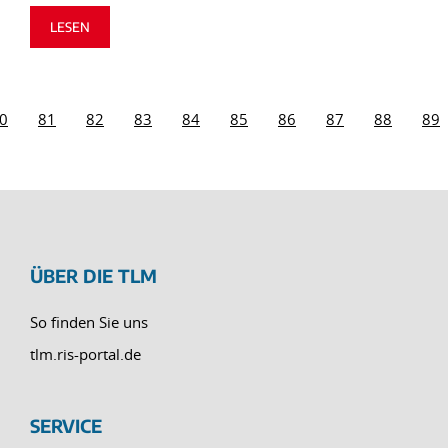
LESEN
0
81
82
83
84
85
86
87
88
89
ÜBER DIE TLM
So finden Sie uns
tlm.ris-portal.de
SERVICE