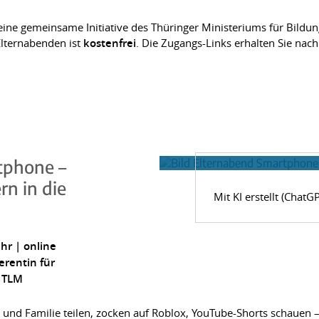
eine gemeinsame Initiative des Thüringer Ministeriums für Bildu
lternabenden ist
kostenfrei
. Die Zugangs-Links erhalten Sie nac
tphone –
rn in die
Mit KI erstellt (ChatG
hr | online
erentin für
 TLM
d Familie teilen, zocken auf Roblox, YouTube-Shorts schauen – f