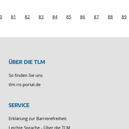
0
81
82
83
84
85
86
87
88
89
ÜBER DIE TLM
So finden Sie uns
tlm.ris-portal.de
SERVICE
Erklärung zur Barrierefreiheit
Leichte Sprache - Über die TLM