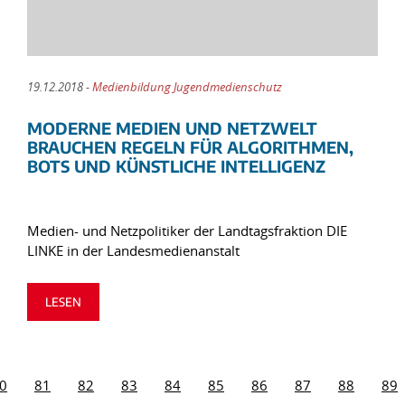
19.12.2018 -
Medienbildung Jugendmedienschutz
MODERNE MEDIEN UND NETZWELT
BRAUCHEN REGELN FÜR ALGORITHMEN,
BOTS UND KÜNSTLICHE INTELLIGENZ
Medien- und Netzpolitiker der Landtagsfraktion DIE
LINKE in der Landesmedienanstalt
LESEN
0
81
82
83
84
85
86
87
88
89