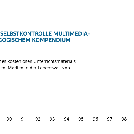
R SELBSTKONTROLLE MULTIMEDIA-
AGOGISCHEM KOMPENDIUM
es kostenlosen Unterrichtsmaterials
ten: Medien in der Lebenswelt von
90
91
92
93
94
95
96
97
98