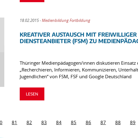
18.02.2015 -
Medienbildung Fortbildung
KREATIVER AUSTAUSCH MIT FREIWILLIGE
DIENSTEANBIETER (FSM) ZU MEDIENPÄD
Thüringer Medienpädagogen/innen diskutieren Einsatz d
„Recherchieren, Informieren, Kommunizieren, Unterhal
Jugendlichen“ von FSM, FSF und Google Deutschland
LESEN
0
81
82
83
84
85
86
87
88
89