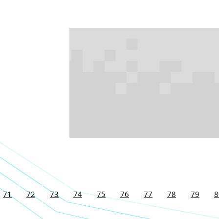
71
72
73
74
75
76
77
78
79
8