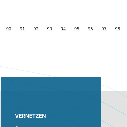
90
91
92
93
94
95
96
97
98
VERNETZEN