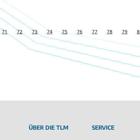
71
72
73
74
75
76
77
78
79
8
ÜBER DIE TLM
SERVICE