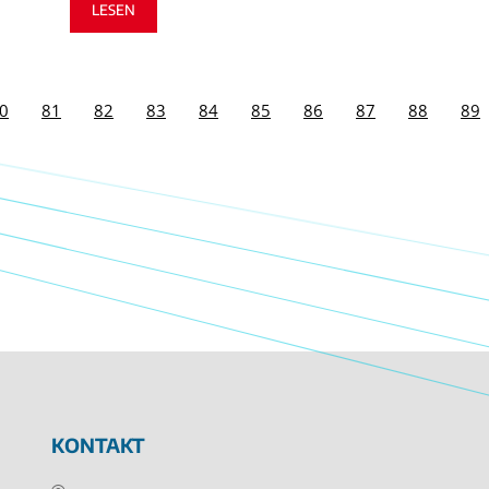
LESEN
0
81
82
83
84
85
86
87
88
89
KONTAKT