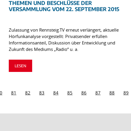
THEMEN UND BESCHLÜSSE DER
VERSAMMLUNG VOM 22. SEPTEMBER 2015
Zulassung von Rennsteig.TV erneut verlängert, aktuelle
Hörfunkanalyse vorgestellt: Privatsender erfüllen
Informationsanteil, Diskussion über Entwicklung und
Zukunft des Mediums „Radio“ u. a.
LESEN
0
81
82
83
84
85
86
87
88
89