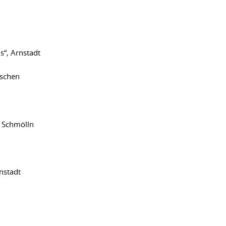
“, Arnstadt
nschen
 Schmölln
nstadt