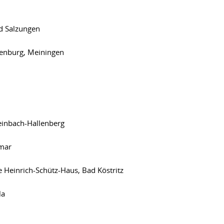
d Salzungen
henburg, Meiningen
inbach-Hallenberg
mar
 Heinrich-Schütz-Haus, Bad Köstritz
la