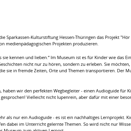
ie Sparkassen-Kulturstiftung Hessen-Thüringen das Projekt "Hö
von medienpädagogischen Projekten produzieren.
 sie kennen und lieben.“ Im Museum ist es für Kinder wie das Eint
Geschichten nicht nur zu hören, sondern zu erleben. Sie möchten
die sie in fremde Zeiten, Orte und Themen transportieren. Der 
 haben wir den perfekten Wegbegleiter - einen Audioguide für K
 gesprochen! Vielleicht nicht lupenrein, aber dafür mit einer bes
hr als nur ein Audioguide - es ist ein nachhaltiges Lernprojekt. 
fen dabei im Unterricht gelernte Themen. So wird nicht nur Wiss
as Museum zum aktiven Lernort.