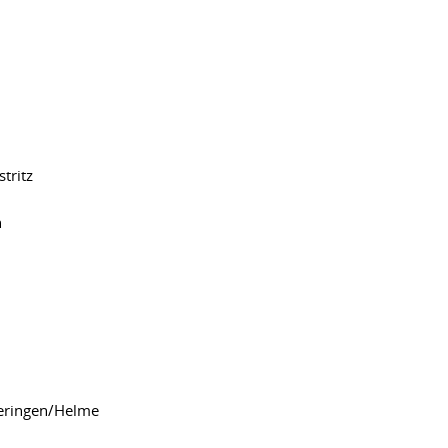
tritz
n
eringen/Helme