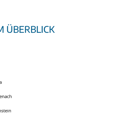
M ÜBERBLICK
a
enach
stein