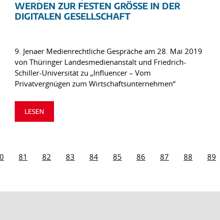
WERDEN ZUR FESTEN GRÖSSE IN DER D
IGITALEN GESELLSCHAFT
9. Jenaer Medienrechtliche Gespräche am 28. Mai 2019
von Thüringer Landesmedienanstalt und Friedrich-
Schiller-Universität zu „Influencer – Vom
Privatvergnügen zum Wirtschaftsunternehmen“
LESEN
0
81
82
83
84
85
86
87
88
89