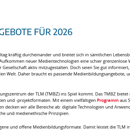
EBOTE FÜR 2026
lltag kräftig durcheinander und breitet sich in sämtlichen Lebens
 Aufkommen neuer Medientechnologien eine schier grenzenlose We
r Gesellschaft aktiv mitzugestalten. Doch seien Sie gut informier
talen Welt. Daher braucht es passende Medienbildungsangebote, 
dungszentrum der TLM (TMBZ) ins Spiel kommt. Das TMBZ bietet e
n und -projektformaten. Mit einem vielfältigen
Programm
aus 
n decken wir alle Bereiche ab: digitale Technologien und Anwe
che und medienethische Prinzipien.
ogene und offene Medienbildungsformate. Damit leistet die TLM 