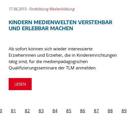
17.06.2015 -
Fortbildung Medienbildung
KINDERN MEDIENWELTEN VERSTEHBAR
UND ERLEBBAR MACHEN
Ab sofort können sich wieder interessierte
Erzieherinnen und Erzieher, die in Kindereinrichtungen
tätig sind, für die medienpädagogischen
Qualifizierungsseminare der TLM anmelden.
LESEN
0
81
82
83
84
85
86
87
88
89