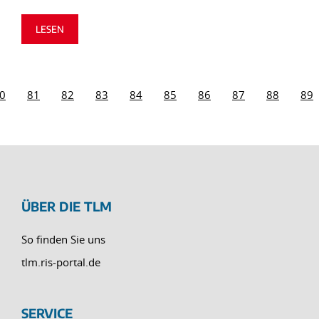
LESEN
0
81
82
83
84
85
86
87
88
89
ÜBER DIE TLM
So finden Sie uns
tlm.ris-portal.de
SERVICE