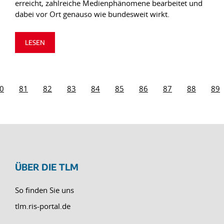
erreicht, zahlreiche Medienphänomene bearbeitet und
dabei vor Ort genauso wie bundesweit wirkt.
LESEN
0
81
82
83
84
85
86
87
88
89
ÜBER DIE TLM
So finden Sie uns
tlm.ris-portal.de