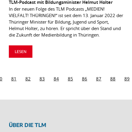
TLM-Podcast mit Bildungsminister Helmut Holter
In der neuen Folge des TLM Podcasts „MEDIEN!
VIELFALT! THÜRINGEN!“ ist seit dem 13. Januar 2022 der
Thüringer Minister für Bildung, Jugend und Sport,
Helmut Holter, zu hören. Er spricht über den Stand und
die Zukunft der Medienbildung in Thüringen.
LESEN
0
81
82
83
84
85
86
87
88
89
ÜBER DIE TLM