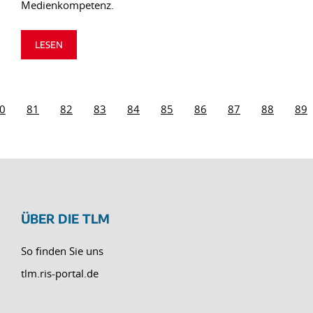
Medienkompetenz.
LESEN
0
81
82
83
84
85
86
87
88
89
ÜBER DIE TLM
So finden Sie uns
tlm.ris-portal.de