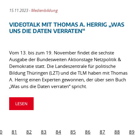
15.11.2023 -
Medienbildung
VIDEOTALK MIT THOMAS A. HERRIG „WAS
UNS DIE DATEN VERRATEN“
Vom 13. bis zum 19. November findet die sechste
Ausgabe der Bundesweiten Aktionstage Netzpolitik &
Demokratie statt. Die Landeszentrale für politische
Bildung Thüringen (LZT) und die TLM haben mit Thomas
A. Herrig einen Experten gewonnen, der über sein Buch
„Was uns die Daten verraten“ spricht.
LESEN
0
81
82
83
84
85
86
87
88
89