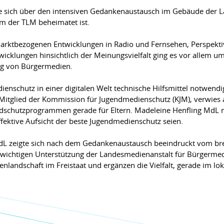
te sich über den intensiven Gedankenaustausch im Gebäude der 
m der TLM beheimatet ist.
rktbezogenen Entwicklungen in Radio und Fernsehen, Perspekti
icklungen hinsichtlich der Meinungsvielfalt ging es vor allem 
g von Bürgermedien.
enschutz in einer digitalen Welt technische Hilfsmittel notwend
h Mitglied der Kommission für Jugendmedienschutz (KJM), verwies
ndschutzprogrammen gerade für Eltern. Madeleine Henfling MdL m
ektive Aufsicht der beste Jugendmedienschutz seien.
dL zeigte sich nach dem Gedankenaustausch beeindruckt vom b
 wichtigen Unterstützung der Landesmedienanstalt für Bürgermed
nlandschaft im Freistaat und ergänzen die Vielfalt, gerade im lo