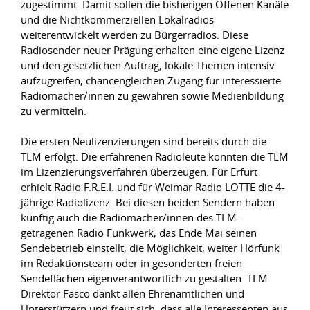
zugestimmt. Damit sollen die bisherigen Offenen Kanäle
und die Nichtkommerziellen Lokalradios
weiterentwickelt werden zu Bürgerradios. Diese
Radiosender neuer Prägung erhalten eine eigene Lizenz
und den gesetzlichen Auftrag, lokale Themen intensiv
aufzugreifen, chancengleichen Zugang für interessierte
Radiomacher/innen zu gewähren sowie Medienbildung
zu vermitteln.
Die ersten Neulizenzierungen sind bereits durch die
TLM erfolgt. Die erfahrenen Radioleute konnten die TLM
im Lizenzierungsverfahren überzeugen. Für Erfurt
erhielt Radio F.R.E.I. und für Weimar Radio LOTTE die 4-
jährige Radiolizenz. Bei diesen beiden Sendern haben
künftig auch die Radiomacher/innen des TLM-
getragenen Radio Funkwerk, das Ende Mai seinen
Sendebetrieb einstellt, die Möglichkeit, weiter Hörfunk
im Redaktionsteam oder in gesonderten freien
Sendeflächen eigenverantwortlich zu gestalten. TLM-
Direktor Fasco dankt allen Ehrenamtlichen und
Unterstützern und freut sich, dass alle Interessenten aus