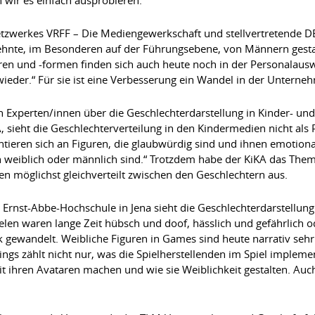
tzwerkes VRFF – Die Mediengewerkschaft und stellvertretende D
ehnte, im Besonderen auf der Führungsebene, von Männern gesta
n und -formen finden sich auch heute noch in der Personalausw
wieder.“ Für sie ist eine Verbesserung ein Wandel in der Unterne
 Experten/innen über die Geschlechterdarstellung in Kinder- und
 sieht die Geschlechterverteilung in den Kindermedien nicht al
entieren sich an Figuren, die glaubwürdig sind und ihnen emotion
n weiblich oder männlich sind.“ Trotzdem habe der KiKA das Them
en möglichst gleichverteilt zwischen den Geschlechtern aus.
r Ernst-Abbe-Hochschule in Jena sieht die Geschlechterdarstellung
pielen waren lange Zeit hübsch und doof, hässlich und gefährlich o
k gewandelt. Weibliche Figuren in Games sind heute narrativ sehr 
rdings zählt nicht nur, was die Spielherstellenden im Spiel imple
t ihren Avataren machen und wie sie Weiblichkeit gestalten. Auch