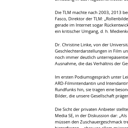
Die TLM machte nach 2003, 2013 ber
Fasco, Direktor der TLM: „Rollenbild
gerade im Internet sogar Rückentwick
ein kritischer Umgang, d. h. Medienk
Dr. Christine Linke, von der Universit
Geschlechterdarstellungen in Film un
noch immer deutlich unterrepäsentier
Ausnahme, die das Verhältnis der Ges
Im ersten Podiumsgespräch unter Leit
ARD-Filmintendantin und Intendantin
Rundfunks hin, sie tragen eine beson
Bilder, die unsere Gesellschaft präge
Die Sicht der privaten Anbieter stel
Media SE, in der Diskussion dar: „Al
müssen den Zuschauergeschmack treffe
hinterfragen – aber vor allem müssen