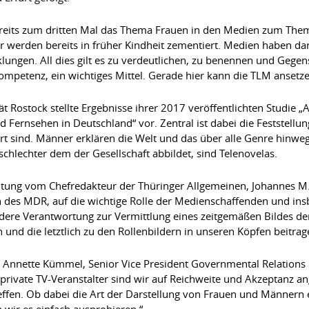
eits zum dritten Mal das Thema Frauen in den Medien zum Them
er werden bereits in früher Kindheit zementiert. Medien haben dar
lungen. All dies gilt es zu verdeutlichen, zu benennen und Gegens
ompetenz, ein wichtiges Mittel. Gerade hier kann die TLM ansetze
ät Rostock stellte Ergebnisse ihrer 2017 veröffentlichten Studie „A
d Fernsehen in Deutschland“ vor. Zentral ist dabei die Feststellu
t sind. Männer erklären die Welt und das über alle Genre hinweg
chlechter dem der Gesellschaft abbildet, sind Telenovelas.
ung vom Chefredakteur der Thüringer Allgemeinen, Johannes M. Fi
 des MDR, auf die wichtige Rolle der Medienschaffenden und insb
dere Verantwortung zur Vermittlung eines zeitgemäßen Bildes der
n und die letztlich zu den Rollenbildern in unseren Köpfen beitrag
lte Annette Kümmel, Senior Vice President Governmental Relations
s private TV-Veranstalter sind wir auf Reichweite und Akzeptanz 
n. Ob dabei die Art der Darstellung von Frauen und Männern eine
 wir es einfach ausprobieren.“