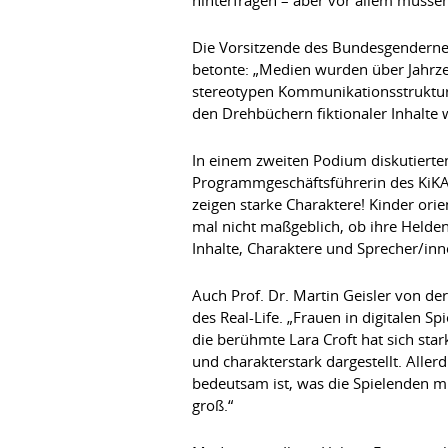
Die Vorsitzende des Bundesgenderne
betonte: „Medien wurden über Jahrz
stereotypen Kommunikationsstrukture
den Drehbüchern fiktionaler Inhalte 
In einem zweiten Podium diskutierten
Programmgeschäftsführerin des KiKA,
zeigen starke Charaktere! Kinder ori
mal nicht maßgeblich, ob ihre Helde
Inhalte, Charaktere und Sprecher/inn
Auch Prof. Dr. Martin Geisler von de
des Real-Life. „Frauen in digitalen S
die berühmte Lara Croft hat sich star
und charakterstark dargestellt. Alle
bedeutsam ist, was die Spielenden mi
groß.“