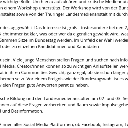
ne wichtige Rolle. Um hierzu aufzuklären und kritische Mediennu
 in einem Workshop unterstützt. Der Workshop wird von der Bunde
nstaltet sowie von der Thüringer Landesmedienanstalt mit durch
estag gewählt. Das Interesse ist groß – insbesondere bei den 2,
icht immer ist klar, was oder wer da eigentlich gewählt wird, wa
s Stimmen Sitze im Bundestag werden. Im Umfeld der Wahl wer
hl oder zu einzelnen Kandidatinnen und Kandidaten.
rt sein. Viele junge Menschen stellen Fragen und suchen nach Inf
al Media. Creator/innen können so zu wichtigen Anlaufstellen we
hat in ihren Communities Gewicht, ganz egal, ob sie schon länger
 Themen setzt. Vor einem Ereignis wie der Bundestagswahl ist es 
vielen Fragen gute Antworten parat zu haben.
itische Bildung und den Landesmedienanstalten am 02. und 03. S
nen auf diese Fragen vorbereiten und Raum sowie Impulse geben
 und Desinformation.
/innen aller Social Media Plattformen, ob Facebook, Instagram, Tw