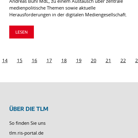
Andreas Bühl MdL, zu einem Austausch über zentrale
medienpolitische Themen sowie aktuelle
Herausforderungen in der digitalen Mediengesellschaft.
LESEN
14
15
16
17
18
19
20
21
22
2
ÜBER DIE TLM
So finden Sie uns
tlm.ris-portal.de