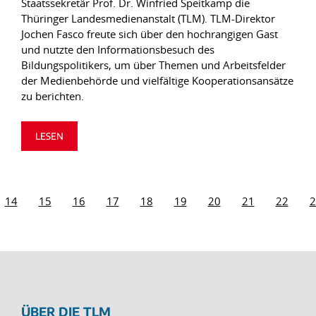
Staatssekretär Prof. Dr. Winfried Speitkamp die
Thüringer Landesmedienanstalt (TLM). TLM-Direktor
Jochen Fasco freute sich über den hochrangigen Gast
und nutzte den Informationsbesuch des
Bildungspolitikers, um über Themen und Arbeitsfelder
der Medienbehörde und vielfältige Kooperationsansätze
zu berichten.
LESEN
14
15
16
17
18
19
20
21
22
2
ÜBER DIE TLM