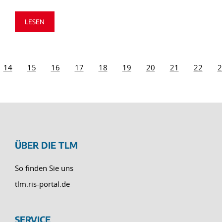
LESEN
14
15
16
17
18
19
20
21
22
2
ÜBER DIE TLM
So finden Sie uns
tlm.ris-portal.de
SERVICE