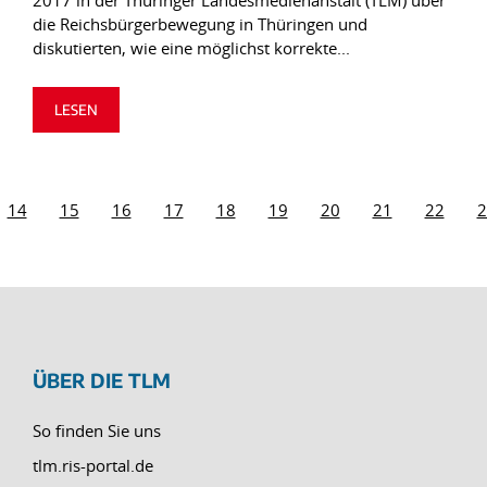
2017 in der Thüringer Landesmedienanstalt (TLM) über
die Reichsbürgerbewegung in Thüringen und
diskutierten, wie eine möglichst korrekte...
LESEN
14
15
16
17
18
19
20
21
22
2
ÜBER DIE TLM
So finden Sie uns
tlm.ris-portal.de