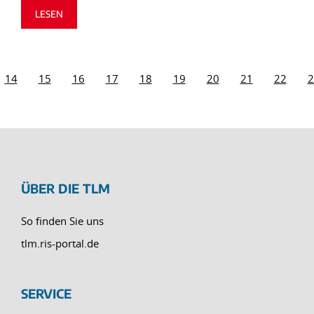
LESEN
14
15
16
17
18
19
20
21
22
2
ÜBER DIE TLM
So finden Sie uns
tlm.ris-portal.de
SERVICE