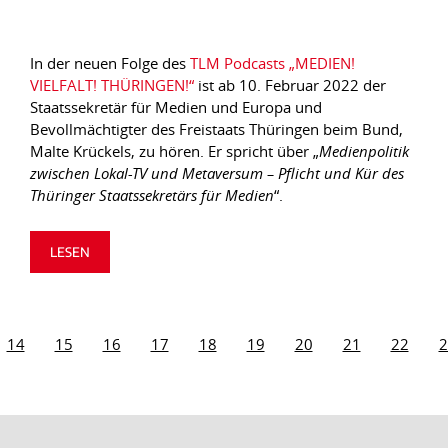
In der neuen Folge des
TLM Podcasts „MEDIEN!
VIELFALT! THÜRINGEN!“
ist ab 10. Februar 2022 der
Staatssekretär für Medien und Europa und
Bevollmächtigter des Freistaats Thüringen beim Bund,
Malte Krückels, zu hören. Er spricht über „
Medienpolitik
zwischen Lokal-TV und Metaversum – Pflicht und Kür des
Thüringer Staatssekretärs für Medien
“.
LESEN
14
15
16
17
18
19
20
21
22
2