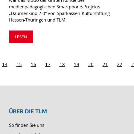
war das Motto der dritten Runde des
medienpädagogischen Smartphone-Projekts
„Daumenkino 2.0“ von Sparkassen-Kulturstiftung
Hessen-Thüringen und TLM.
LESEN
14
15
16
17
18
19
20
21
22
2
ÜBER DIE TLM
So finden Sie uns