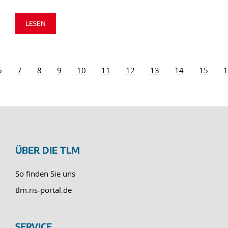
LESEN
6
7
8
9
10
11
12
13
14
15
1
ÜBER DIE TLM
So finden Sie uns
tlm.ris-portal.de
SERVICE