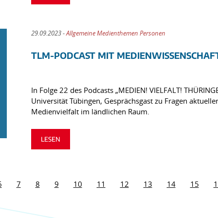
29.09.2023 -
Allgemeine Medienthemen Personen
TLM-PODCAST MIT MEDIENWISSENSCHAFT
In Folge 22 des Podcasts „MEDIEN! VIELFALT! THÜRINGE
Universität Tübingen, Gesprächsgast zu Fragen aktuell
Medienvielfalt im ländlichen Raum.
LESEN
6
7
8
9
10
11
12
13
14
15
1