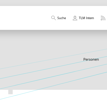
Suche
TLM Intern