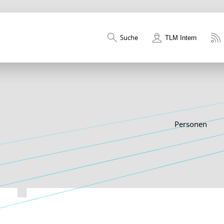
Suche
TLM Intern