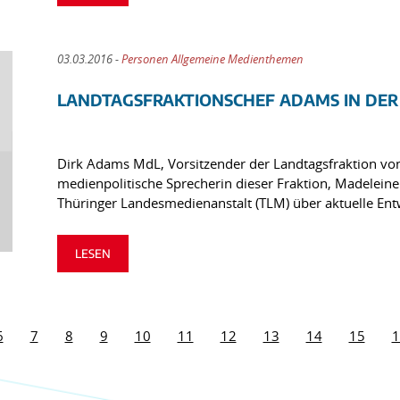
03.03.2016 -
Personen Allgemeine Medienthemen
LANDTAGSFRAKTIONSCHEF ADAMS IN DER
Dirk Adams MdL, Vorsitzender der Landtagsfraktion 
medienpolitische Sprecherin dieser Fraktion, Madeleine
Thüringer Landesmedienanstalt (TLM) über aktuelle En
LESEN
6
7
8
9
10
11
12
13
14
15
1