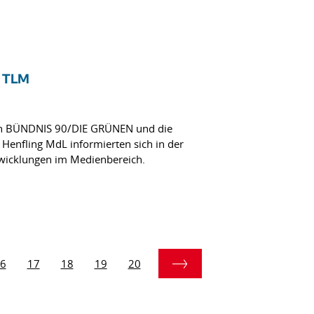
 TLM
von BÜNDNIS 90/DIE GRÜNEN und die
 Henfling MdL informierten sich in der
twicklungen im Medienbereich.
6
17
18
19
20