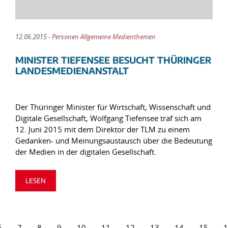
12.06.2015 -
Personen Allgemeine Medienthemen
MINISTER TIEFENSEE BESUCHT THÜRINGER
LANDESMEDIENANSTALT
Der Thüringer Minister für Wirtschaft, Wissenschaft und
Digitale Gesellschaft, Wolfgang Tiefensee traf sich am
12. Juni 2015 mit dem Direktor der TLM zu einem
Gedanken- und Meinungsaustausch über die Bedeutung
der Medien in der digitalen Gesellschaft.
LESEN
6
7
8
9
10
11
12
13
14
15
1