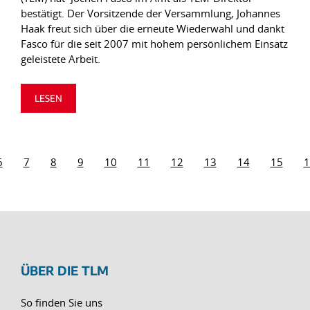
bestätigt. Der Vorsitzende der Versammlung, Johannes
Haak freut sich über die erneute Wiederwahl und dankt
Fasco für die seit 2007 mit hohem persönlichem Einsatz
geleistete Arbeit.
LESEN
6
7
8
9
10
11
12
13
14
15
1
ÜBER DIE TLM
So finden Sie uns