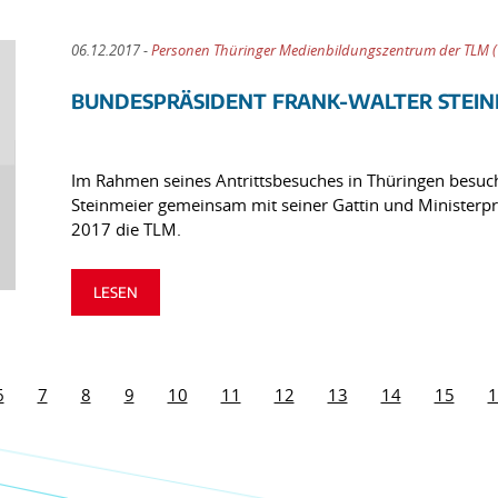
06.12.2017 -
Personen Thüringer Medienbildungszentrum der TLM 
BUNDESPRÄSIDENT FRANK-WALTER STEIN
Im Rahmen seines Antrittsbesuches in Thüringen besuc
Steinmeier gemeinsam mit seiner Gattin und Minister
2017 die TLM.
LESEN
6
7
8
9
10
11
12
13
14
15
1