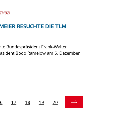
(TMBZ)
MEIER BESUCHTE DIE TLM
hte Bundespräsident Frank-Walter
präsident Bodo Ramelow am 6. Dezember
6
17
18
19
20