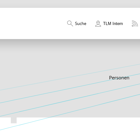
Suche
TLM Intern