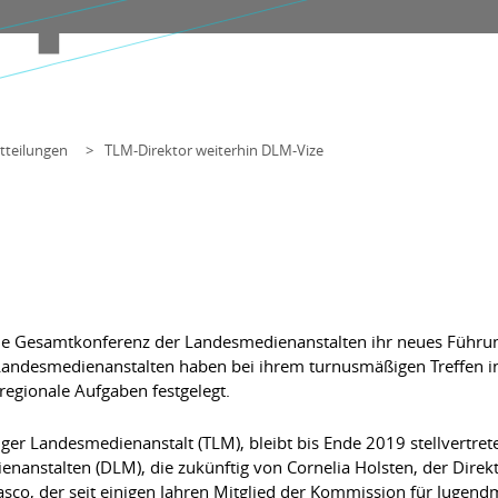
tteilungen
TLM-Direktor weiterhin DLM-Vize
die Gesamtkonferenz der Landesmedienanstalten ihr neues Führun
Landesmedienanstalten haben bei ihrem turnusmäßigen Treffen i
regionale Aufgaben festgelegt.
nger Landesmedienanstalt (TLM), bleibt bis Ende 2019 stellvertret
nanstalten (DLM), die zukünftig von Cornelia Holsten, der Direk
asco, der seit einigen Jahren Mitglied der Kommission für Jugend