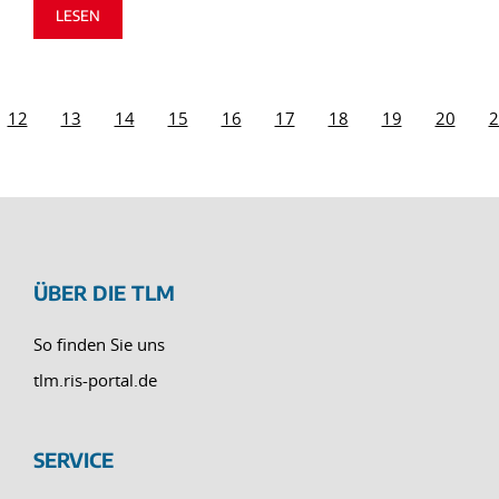
LESEN
12
13
14
15
16
17
18
19
20
2
ÜBER DIE TLM
So finden Sie uns
tlm.ris-portal.de
SERVICE