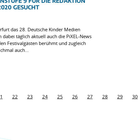
NSTUFE 9 FÜR DIE REDAKTION
2020 GESUCHT
rfurt das 28. Deutsche Kinder Medien
rn dabei täglich aktuell auch die PiXEL-News
den Festivalgästen berühmt und zugleich
chmal auch...
1
22
23
24
25
26
27
28
29
30