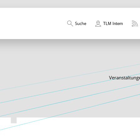
Suche
TLM Intern