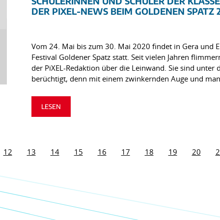
SCHÜLERINNEN UND SCHÜLER DER KLASSE
DER PIXEL-NEWS BEIM GOLDENEN SPATZ 
Vom 24. Mai bis zum 30. Mai 2020 findet in Gera und E
Festival Goldener Spatz statt. Seit vielen Jahren flimme
der PiXEL-Redaktion über die Leinwand. Sie sind unter 
berüchtigt, denn mit einem zwinkernden Auge und man
LESEN
12
13
14
15
16
17
18
19
20
2