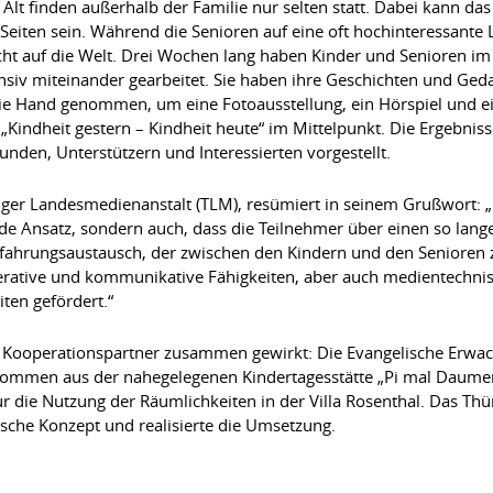
lt finden außerhalb der Familie nur selten statt. Dabei kann das
eiten sein. Während die Senioren auf eine oft hochinteressante 
icht auf die Welt. Drei Wochen lang haben Kinder und Senioren im 
nsiv miteinander gearbeitet. Sie haben ihre Geschichten und Ged
ie Hand genommen, um eine Fotoausstellung, ein Hörspiel und 
„Kindheit gestern – Kindheit heute“ im Mittelpunkt. Die Ergebnis
eunden, Unterstützern und Interessierten vorgestellt.
inger Landesmedienanstalt (TLM), resümiert in seinem Grußwort: 
de Ansatz, sondern auch, dass die Teilnehmer über einen so lang
rfahrungsaustausch, der zwischen den Kindern und den Senioren z
erative und kommunikative Fähigkeiten, aber auch medientechnis
iten gefördert.“
 Kooperationspartner zusammen gewirkt: Die Evangelische Erwac
r kommen aus der nahegelegenen Kindertagesstätte „Pi mal Daumen
ur die Nutzung der Räumlichkeiten in der Villa Rosenthal. Das T
che Konzept und realisierte die Umsetzung.