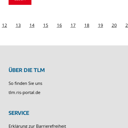
12
13
14
15
16
17
18
19
20
2
ÜBER DIE TLM
So finden Sie uns
tlm.ris-portal.de
SERVICE
Erklärung zur Barrierefreiheit