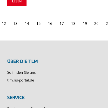
LESEN
12
13
14
15
16
17
18
19
20
2
ÜBER DIE TLM
So finden Sie uns
tlm.ris-portal.de
SERVICE