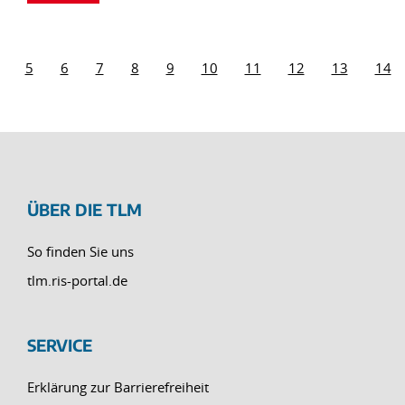
5
6
7
8
9
10
11
12
13
14
ÜBER DIE TLM
So finden Sie uns
tlm.ris-portal.de
SERVICE
Erklärung zur Barrierefreiheit