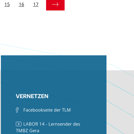
15
16
17
VERNETZEN
Facebookseite der TLM
LABOR 14 - Lernsender des
TMBZ Gera