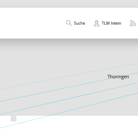
Suche
TLM Intern