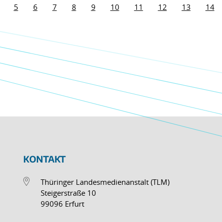
5
6
7
8
9
10
11
12
13
14
KONTAKT
Thüringer Landesmedienanstalt (TLM)
Steigerstraße 10
99096 Erfurt