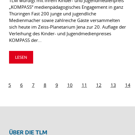
TLM würdigt mit ihrem Kinder- und Jugendmedienpreis
„KOMPASS“ medienpädagogisches Engagement in ganz
Thüringen Fast 200 junge und jugendliche
Medienmacher sowie zahlreiche Gäste versammelten
sich heute im Zeiss-Planetarium Jena zur 20. Auflage der
Verleihung des Kinder- und Jugendmedienpreises
KOMPASS der...
LESEN
5
6
7
8
9
10
11
12
13
14
ÜBER DIE TLM