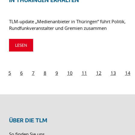
TLM-update „Medienanbieter in Thüringen“ führt Politik,
Rundfunkveranstalter und Gremien zusammen
LESEN
5
6
7
8
9
10
11
12
13
14
ÜBER DIE TLM
So finden Sie uns