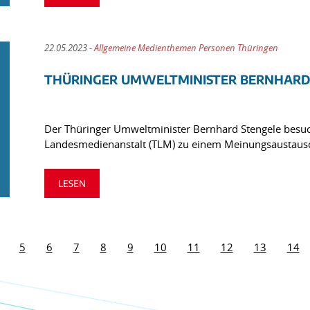
22.05.2023 -
Allgemeine Medienthemen Personen Thüringen
THÜRINGER UMWELTMINISTER BERNHARD 
Der Thüringer Umweltminister Bernhard Stengele besuc
Landesmedienanstalt (TLM) zu einem Meinungsaustaus
LESEN
5
6
7
8
9
10
11
12
13
14