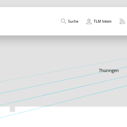
Suche
TLM Intern